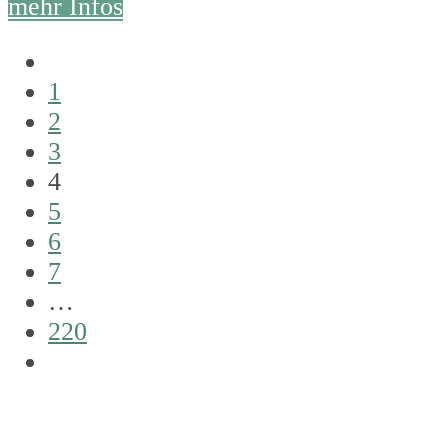
mehr Infos
Vorheriger
1
2
3
4
5
6
7
…
220
Next