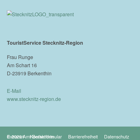
TouristService Stecknitz-Region
Frau Runge
Am Schart 16
D-23919 Berkenthin
E-Mail
www.stecknitz-region.de
© 2026 Amt Berkenthin
Extranet
Kontaktformular
Barrierefreiheit
Datenschutz