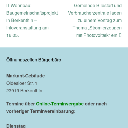
previous
next
Wohnbau:
Gemeinde Bliestorf und
post:
post:
Baugemeinschaftsprojekt
Verbraucherzentrale laden
in Berkenthin –
zu einem Vortrag zum
Infoveranstaltung am
Thema „Strom erzeugen
16.05.
mit Photovoltaik“ ein
Öffnungszeiten Bürgerbüro
Markant-Gebäude
Oldesloer Str. 1
23919 Berkenthin
Termine über
Online-Terminvergabe
oder nach
vorheriger Terminvereinbarung:
Dienstag