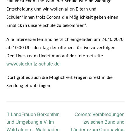
Fall versuchen. Die Wahl der Schule ist eine wichtige
Entscheidung und wir wollen allen Eltern und
Schüler*innen trotz Corona die Möglichkeit geben einen
Einblick in unsere Schule zu bekommen“.
Alle Interessierten sind herzlich eingeladen am 24.10.2020
ab 10:00 Uhr den Tag der offenen Tür live zu verfolgen.
Den Livestream findet man auf der Internetseite
www.stecknitz-schule.de
Dort gibt es auch die Möglichkeit Fragen direkt in die
Sendung einzubringen.
previous
next
LandFrauen Berkenthin
Corona: Verabredungen
post:
post:
und Umgebung e.V: Im
zwischen Bund und
Wald atmen – Waldbaden
Ländern zum Coronavirus