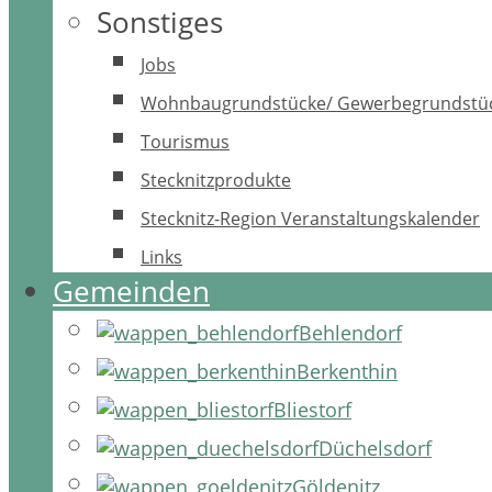
Sonstiges
Jobs
Wohnbaugrundstücke/ Gewerbegrundstü
Tourismus
Stecknitzprodukte
Stecknitz-Region Veranstaltungskalender
Links
Gemeinden
Behlendorf
Berkenthin
Bliestorf
Düchelsdorf
Göldenitz