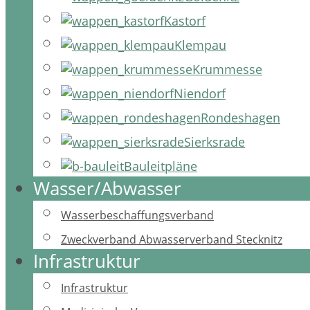
Kastorf
Klempau
Krummesse
Niendorf
Rondeshagen
Sierksrade
Bauleitpläne
Wasser/Abwasser
Wasserbeschaffungsverband
Zweckverband Abwasserverband Stecknitz
Infrastruktur
Infrastruktur