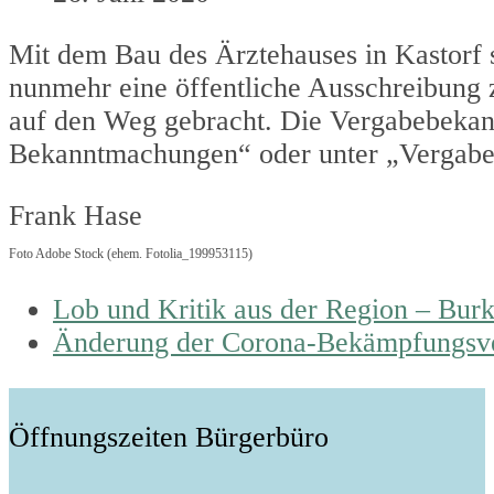
Mit dem Bau des Ärztehauses in Kastorf 
nunmehr eine öffentliche Ausschreibung
auf den Weg gebracht. Die Vergabebeka
Bekanntmachungen“ oder unter „Vergaben
Frank Hase
Foto Adobe Stock (ehem. Fotolia_199953115)
previous
Lob und Kritik aus der Region – Burk
post:
next
Änderung der Corona-Bekämpfungsve
post:
Öffnungszeiten Bürgerbüro