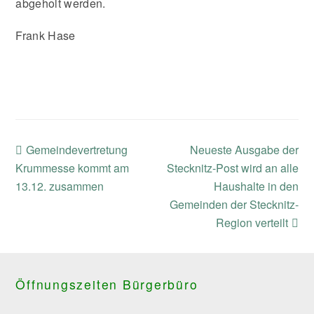
abgeholt werden.
Frank Hase
previous
next
Gemeindevertretung
Neueste Ausgabe der
post:
post:
Krummesse kommt am
Stecknitz-Post wird an alle
13.12. zusammen
Haushalte in den
Gemeinden der Stecknitz-
Region verteilt
Öffnungszeiten Bürgerbüro