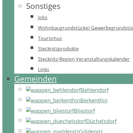
Sonstiges
Jobs
Wohnbaugrundstücke/ Gewerbegrundstü
Tourismus
Stecknitzprodukte
Stecknitz-Region Veranstaltungskalender
Links
Gemeinden
Behlendorf
Berkenthin
Bliestorf
Düchelsdorf
Göldenitz