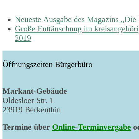
previous
Neueste Ausgabe des Magazins „Die B
post:
next
Große Enttäuschung im kreisangehöri
post:
2019
Öffnungszeiten Bürgerbüro
Markant-Gebäude
Oldesloer Str. 1
23919 Berkenthin
Termine über
Online-Terminvergabe
od