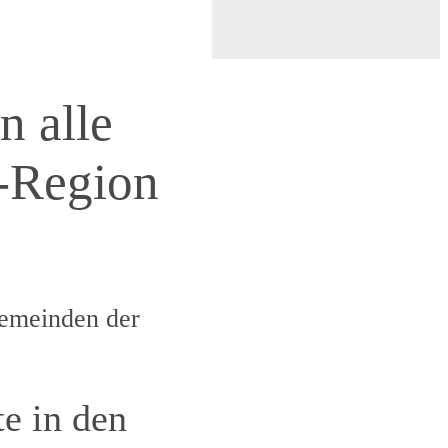
n alle
z-Region
Gemeinden der
te in den