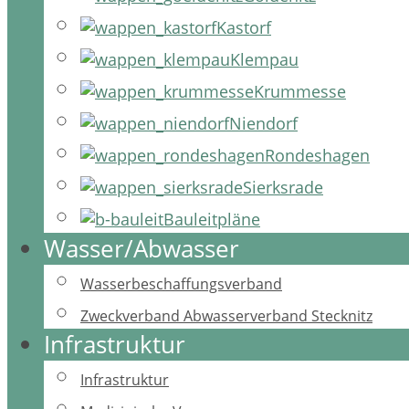
Kastorf
Klempau
Krummesse
Niendorf
Rondeshagen
Sierksrade
Bauleitpläne
Wasser/Abwasser
Wasserbeschaffungsverband
Zweckverband Abwasserverband Stecknitz
Infrastruktur
Infrastruktur