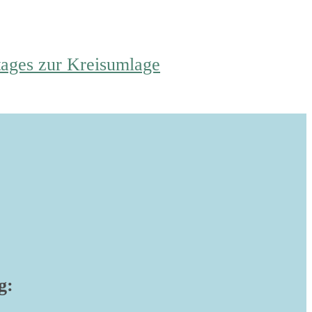
tages zur Kreisumlage
g: