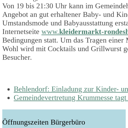
Von 19 bis 21:30 Uhr kann im Gemeindehau
Angebot an gut erhaltener Baby- und Kin
Umstandsmode und Babyausstattung erstan
Internetseite
www.
kleidermarkt-rondes
Bedingungen statt. Um das Tragen einer 
Wohl wird mit Cocktails und Grillwurst g
Besucher.
previous
Behlendorf: Einladung zur Kinder- u
post:
next
Gemeindevertretung Krummesse tagt
post:
Öffnungszeiten Bürgerbüro