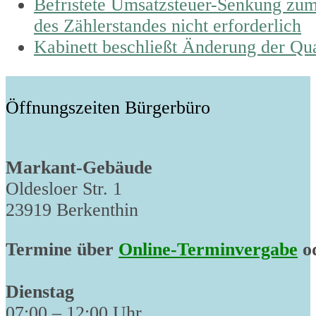
previous
Befristete Umsatzsteuer-Senkung zum
post:
des Zählerstandes nicht erforderlich
next
Kabinett beschließt Änderung der Q
post:
Öffnungszeiten Bürgerbüro
Markant-Gebäude
Oldesloer Str. 1
23919 Berkenthin
Termine über
Online-Terminvergabe
od
Dienstag
07:00 – 12:00 Uhr