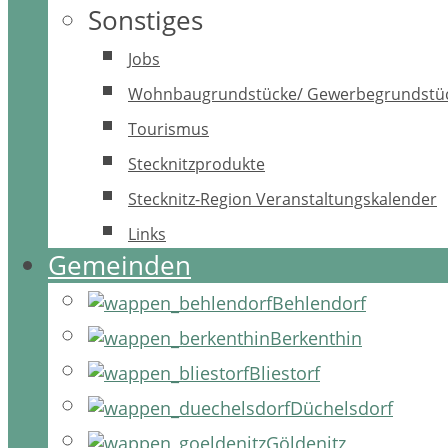
Sonstiges
Jobs
Wohnbaugrundstücke/ Gewerbegrundstü
Tourismus
Stecknitzprodukte
Stecknitz-Region Veranstaltungskalender
Links
Gemeinden
Behlendorf
Berkenthin
Bliestorf
Düchelsdorf
Göldenitz