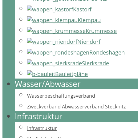
Kastorf
Klempau
Krummesse
Niendorf
Rondeshagen
Sierksrade
Bauleitpläne
Wasser/Abwasser
Wasserbeschaffungsverband
Zweckverband Abwasserverband Stecknitz
Infrastruktur
Infrastruktur