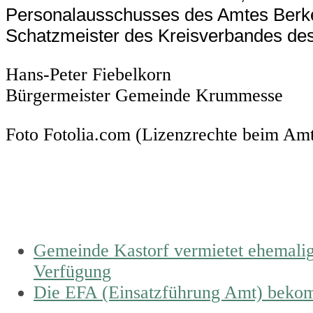
Personalausschusses des Amtes Berken
Schatzmeister des Kreisverbandes de
Hans-Peter Fiebelkorn
Bürgermeister Gemeinde Krummesse
Foto Fotolia.com (Lizenzrechte beim Amt
previous
Gemeinde Kastorf vermietet ehemalige
post:
Verfügung
next
Die EFA (Einsatzführung Amt) beko
post: