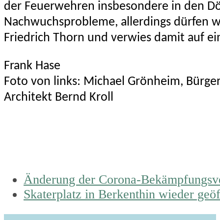
der Feuerwehren insbesondere in den Dör
Nachwuchsprobleme, allerdings dürfen wi
Friedrich Thorn und verwies damit auf ein
Frank Hase
Foto von links: Michael Grönheim, Bürge
Architekt Bernd Kroll
previous
Änderung der Corona-Bekämpfungsve
post:
next
Skaterplatz in Berkenthin wieder geöf
post: