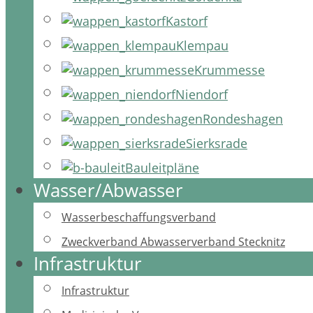
Kastorf
Klempau
Krummesse
Niendorf
Rondeshagen
Sierksrade
Bauleitpläne
Wasser/Abwasser
Wasserbeschaffungsverband
Zweckverband Abwasserverband Stecknitz
Infrastruktur
Infrastruktur