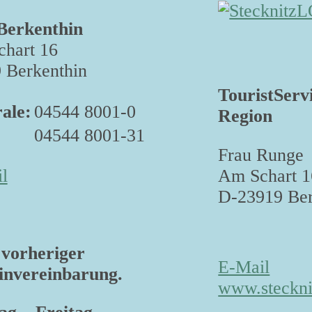
Berkenthin
hart 16
 Berkenthin
TouristServ
ale:
04544 8001-0
Region
04544 8001-31
Frau Runge
Am Schart 1
l
D-23919 Ber
vorheriger
E-Mail
nvereinbarung.
www.steckni