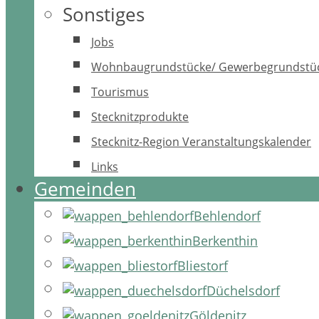
Sonstiges
Jobs
Wohnbaugrundstücke/ Gewerbegrundstü
Tourismus
Stecknitzprodukte
Stecknitz-Region Veranstaltungskalender
Links
Gemeinden
Behlendorf
Berkenthin
Bliestorf
Düchelsdorf
Göldenitz