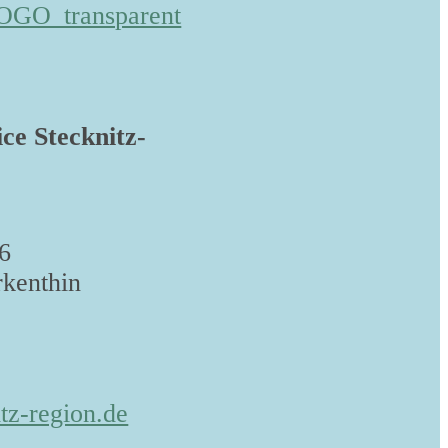
ice Stecknitz-
6
kenthin
tz-region.de