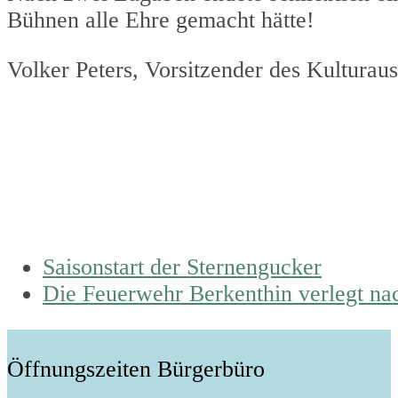
Bühnen alle Ehre gemacht hätte!
Volker Peters, Vorsitzender des Kultura
previous
Saisonstart der Sternengucker
post:
next
Die Feuerwehr Berkenthin verlegt nac
post:
Öffnungszeiten Bürgerbüro