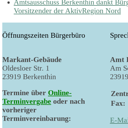
post:
next
Amtsausschuss Berkenthin dankt Bürge
post:
Vorsitzender der AktivRegion Nord
Öffnungszeiten Bürgerbüro
Sprec
Markant-Gebäude
Amt 
Oldesloer Str. 1
Am Sc
23919 Berkenthin
23919
Termine über
Online-
Zentr
Terminvergabe
oder nach
Fax:
vorheriger
Terminvereinbarung:
E-Mai