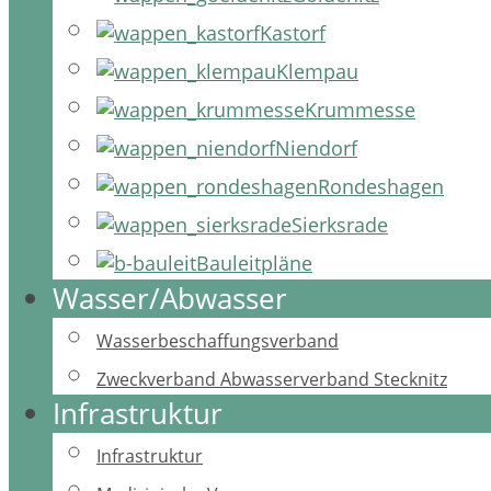
Kastorf
Klempau
Krummesse
Niendorf
Rondeshagen
Sierksrade
Bauleitpläne
Wasser/Abwasser
Wasserbeschaffungsverband
Zweckverband Abwasserverband Stecknitz
Infrastruktur
Infrastruktur