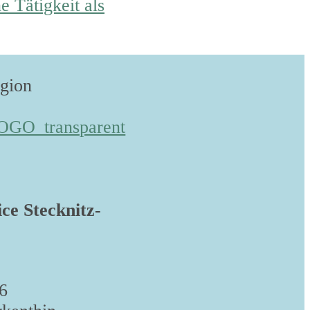
 Tätigkeit als
egion
ice Stecknitz-
6