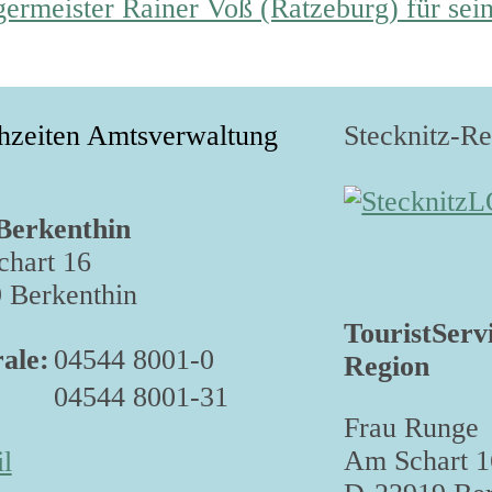
rmeister Rainer Voß (Ratzeburg) für seine
hzeiten Amtsverwaltung
Stecknitz-R
Berkenthin
hart 16
 Berkenthin
TouristServ
ale:
04544 8001-0
Region
04544 8001-31
Frau Runge
Am Schart 1
l