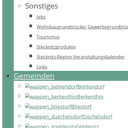
Sonstiges
Jobs
Wohnbaugrundstücke/ Gewerbegrundstü
Tourismus
Stecknitzprodukte
Stecknitz-Region Veranstaltungskalender
Links
Gemeinden
Behlendorf
Berkenthin
Bliestorf
Düchelsdorf
Göldenitz