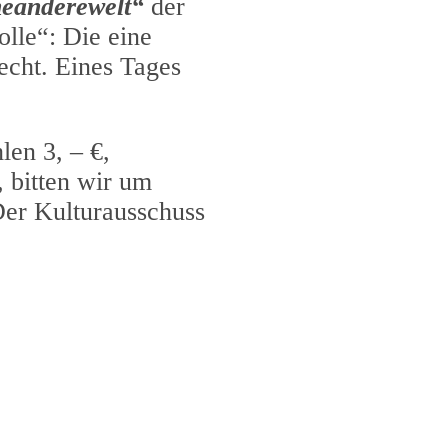
neanderewelt“
der
lle“: Die eine
echt. Eines Tages
len 3, – €,
, bitten wir um
Der Kulturausschuss