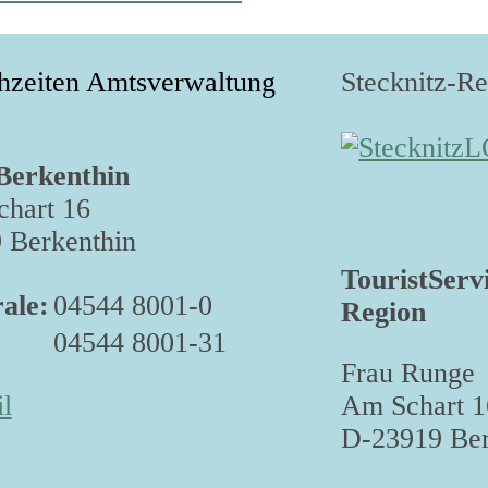
hzeiten Amtsverwaltung
Stecknitz-R
Berkenthin
hart 16
 Berkenthin
TouristServ
ale:
04544 8001-0
Region
04544 8001-31
Frau Runge
Am Schart 1
l
D-23919 Ber