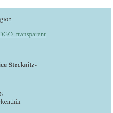
egion
ice Stecknitz-
6
kenthin