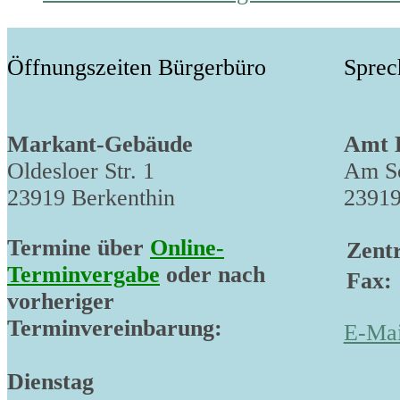
post:
Öffnungszeiten Bürgerbüro
Sprec
Markant-Gebäude
Amt 
Oldesloer Str. 1
Am Sc
23919 Berkenthin
23919
Termine über
Online-
Zentr
Terminvergabe
oder nach
Fax:
vorheriger
Terminvereinbarung:
E-Mai
Dienstag