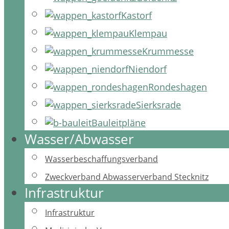
Kastorf
Klempau
Krummesse
Niendorf
Rondeshagen
Sierksrade
Bauleitpläne
Wasser/Abwasser
Wasserbeschaffungsverband
Zweckverband Abwasserverband Stecknitz
Infrastruktur
Infrastruktur