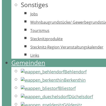
Sonstiges
Jobs
Wohnbaugrundstücke/ Gewerbegrundstü
Tourismus
Stecknitzprodukte
Stecknitz-Region Veranstaltungskalender
Links
Gemeinden
Behlendorf
Berkenthin
Bliestorf
Düchelsdorf
Göldenitz