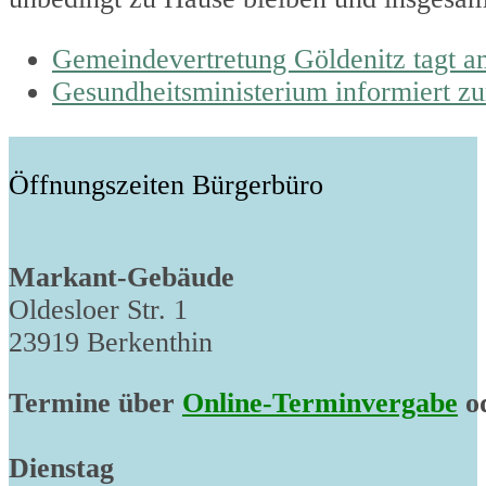
previous
Gemeindevertretung Göldenitz tagt a
post:
next
Gesundheitsministerium informiert z
post:
Öffnungszeiten Bürgerbüro
Markant-Gebäude
Oldesloer Str. 1
23919 Berkenthin
Termine über
Online-Terminvergabe
od
Dienstag