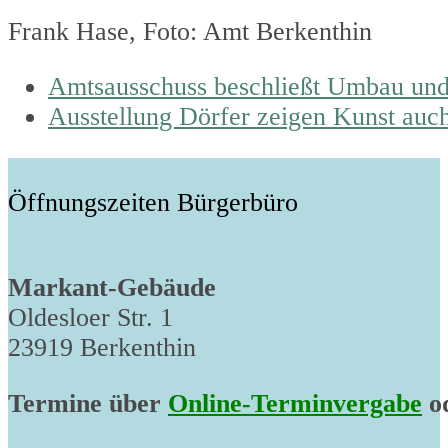
Frank Hase, Foto: Amt Berkenthin
previous
Amtsausschuss beschließt Umbau un
post:
next
Ausstellung Dörfer zeigen Kunst auc
post:
Öffnungszeiten Bürgerbüro
Markant-Gebäude
Oldesloer Str. 1
23919 Berkenthin
Termine über
Online-Terminvergabe
od