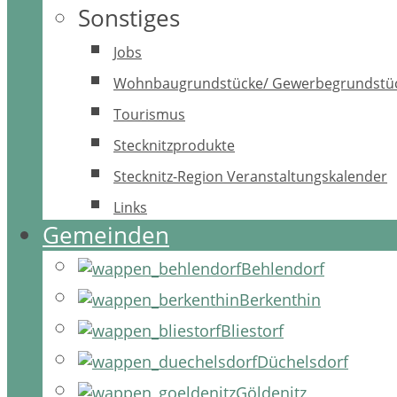
Sonstiges
Jobs
Wohnbaugrundstücke/ Gewerbegrundstü
Tourismus
Stecknitzprodukte
Stecknitz-Region Veranstaltungskalender
Links
Gemeinden
Behlendorf
Berkenthin
Bliestorf
Düchelsdorf
Göldenitz