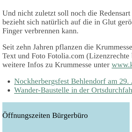
Und nicht zuletzt soll noch die Redensar
bezieht sich natürlich auf die in Glut ge
Finger verbrennen kann.
Seit zehn Jahren pflanzen die Krummesser
Text und Foto Fotolia.com (Lizenzrechte
weitere Infos zu Krummesse unter
www.k
previous
Nockherbergsfest Behlendorf am 29. 
post:
next
Wander-Baustelle in der Ortsdurchfah
post:
Öffnungszeiten Bürgerbüro