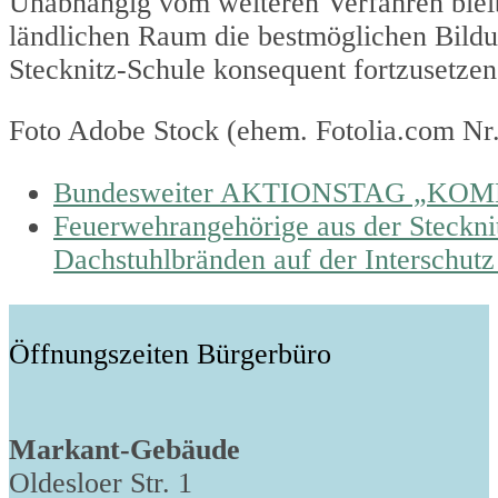
Unabhängig vom weiteren Verfahren bleib
ländlichen Raum die bestmöglichen Bild
Stecknitz-Schule konsequent fortzusetzen
Foto Adobe Stock (ehem. Fotolia.com Nr
previous
Bundesweiter AKTIONSTAG „KO
post:
next
Feuerwehrangehörige aus der Stecknit
post:
Dachstuhlbränden auf der Interschut
Öffnungszeiten Bürgerbüro
Markant-Gebäude
Oldesloer Str. 1