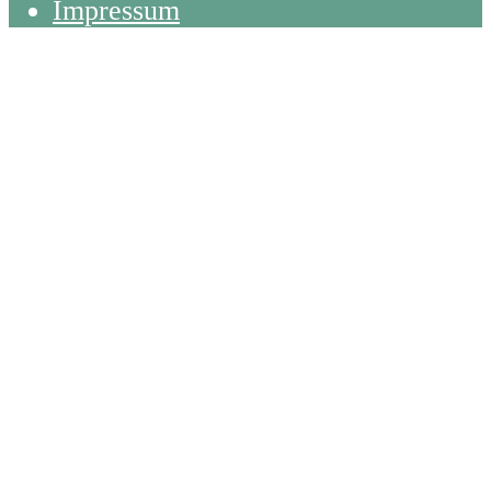
Impressum
Back
To
Top