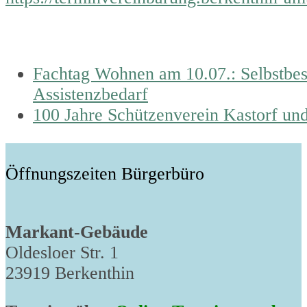
previous
Fachtag Wohnen am 10.07.: Selbstbe
post:
Assistenzbedarf
next
100 Jahre Schützenverein Kastorf un
post:
Öffnungszeiten Bürgerbüro
Markant-Gebäude
Oldesloer Str. 1
23919 Berkenthin