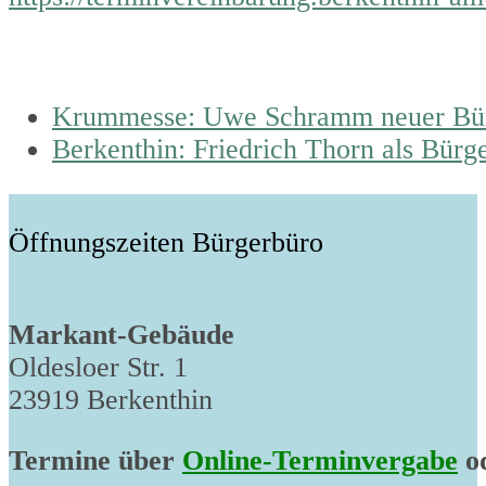
previous
Krummesse: Uwe Schramm neuer Bür
post:
next
Berkenthin: Friedrich Thorn als Bürg
post:
Öffnungszeiten Bürgerbüro
Markant-Gebäude
Oldesloer Str. 1
23919 Berkenthin
Termine über
Online-Terminvergabe
od