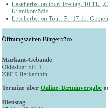
previous
Leseherbst on tour! Freitag, 10.11. „
post:
Krimikomödie
next
Leseherbst on Tour: Fr. 17.11. Geme
post:
Öffnungszeiten Bürgerbüro
Markant-Gebäude
Oldesloer Str. 1
23919 Berkenthin
Termine über
Online-Terminvergabe
od
Dienstag