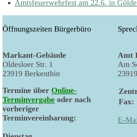
post:
next
Amtsfeuerwehrfest am 22.6. in Gölde
post:
Öffnungszeiten Bürgerbüro
Sprec
Markant-Gebäude
Amt 
Oldesloer Str. 1
Am Sc
23919 Berkenthin
23919
Termine über
Online-
Zentr
Terminvergabe
oder nach
Fax:
vorheriger
Terminvereinbarung:
E-Mai
Dienstag