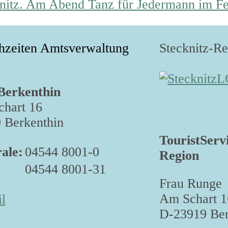
nitz. Am Abend Tanz für Jedermann im Fe
hzeiten Amtsverwaltung
Stecknitz-R
Berkenthin
hart 16
 Berkenthin
TouristServ
ale:
04544 8001-0
Region
04544 8001-31
Frau Runge
Am Schart 1
l
D-23919 Ber