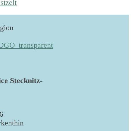
stzelt
egion
ice Stecknitz-
6
kenthin