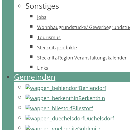
Sonstiges
Jobs
Wohnbaugrundstücke/ Gewerbegrundstü
Tourismus
Stecknitzprodukte
Stecknitz-Region Veranstaltungskalender
Links
Gemeinden
Behlendorf
Berkenthin
Bliestorf
Düchelsdorf
Göldenitz