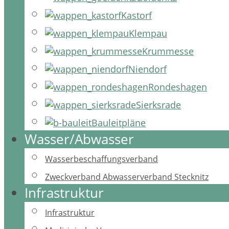
Kastorf
Klempau
Krummesse
Niendorf
Rondeshagen
Sierksrade
Bauleitpläne
Wasser/Abwasser
Wasserbeschaffungsverband
Zweckverband Abwasserverband Stecknitz
Infrastruktur
Infrastruktur