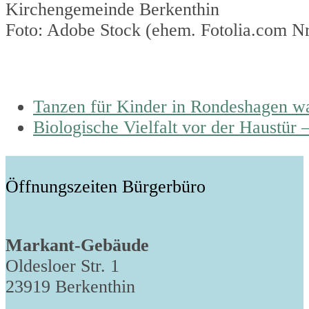
Kirchengemeinde Berkenthin
Foto: Adobe Stock (ehem. Fotolia.com N
previous
Tanzen für Kinder in Rondeshagen war
post:
next
Biologische Vielfalt vor der Haustür
post:
Öffnungszeiten Bürgerbüro
Markant-Gebäude
Oldesloer Str. 1
23919 Berkenthin