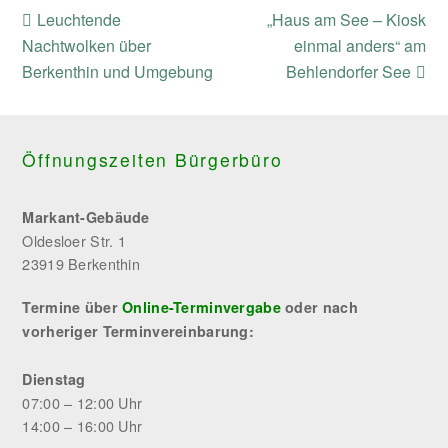
previous
next
Leuchtende
„Haus am See – Kiosk
post:
post:
Nachtwolken über
einmal anders“ am
Berkenthin und Umgebung
Behlendorfer See
Öffnungszeiten Bürgerbüro
Markant-Gebäude
Oldesloer Str. 1
23919 Berkenthin
Termine über
Online-Terminvergabe
oder nach
vorheriger Terminvereinbarung:
Dienstag
07:00 – 12:00 Uhr
14:00 – 16:00 Uhr