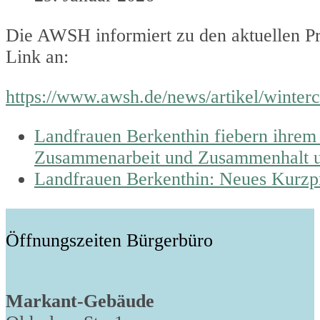
Die AWSH informiert zu den aktuellen Pr
Link an:
https://www.awsh.de/news/artikel/winterc
previous
Landfrauen Berkenthin fiebern ihrem 
post:
Zusammenarbeit und Zusammenhalt u
next
Landfrauen Berkenthin: Neues Kurz
post:
Öffnungszeiten Bürgerbüro
Markant-Gebäude