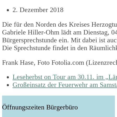
2. Dezember 2018
Die für den Norden des Kreises Herzog
Gabriele Hiller-Ohm lädt am Dienstag, 0
Bürgersprechstunde ein. Mit dabei ist a
Die Sprechstunde findet in den Räumlichk
Frank Hase, Foto Fotolia.com (Lizenzrec
previous
Leseherbst on Tour am 30.11. im „Lä
post:
next
Großeinsatz der Feuerwehr am Samsta
post:
Öffnungszeiten Bürgerbüro