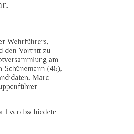
r.
er Wehrführers,
d den Vortritt zu
auptversammlung am
in Schünemann (46),
andidaten. Marc
uppenführer
all verabschiedete