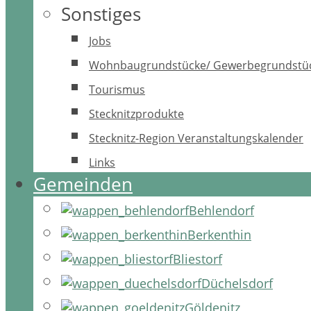
Sonstiges
Jobs
Wohnbaugrundstücke/ Gewerbegrundstü
Tourismus
Stecknitzprodukte
Stecknitz-Region Veranstaltungskalender
Links
Gemeinden
Behlendorf
Berkenthin
Bliestorf
Düchelsdorf
Göldenitz