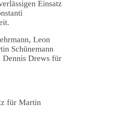
erlässigen Einsatz
nstanti
it.
rwehrmann, Leon
rtin Schünemann
, Dennis Drews für
z für Martin