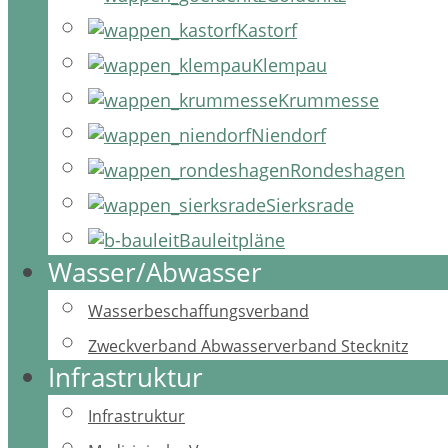
Kastorf
Klempau
Krummesse
Niendorf
Rondeshagen
Sierksrade
Bauleitpläne
Wasser/Abwasser
Wasserbeschaffungsverband
Zweckverband Abwasserverband Stecknitz
Infrastruktur
Infrastruktur