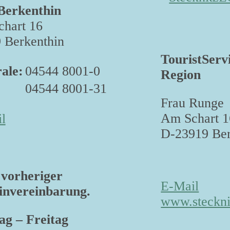
Berkenthin
hart 16
 Berkenthin
TouristServ
ale:
04544 8001-0
Region
04544 8001-31
Frau Runge
Am Schart 1
l
D-23919 Ber
vorheriger
E-Mail
nvereinbarung.
www.steckni
g – Freitag