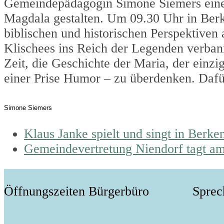
Gemeindepädagogin Simone Siemers einen
Magdala gestalten. Um 09.30 Uhr in Ber
biblischen und historischen Perspektiven
Klischees ins Reich der Legenden verbann
Zeit, die Geschichte der Maria, der einz
einer Prise Humor – zu überdenken. Dafü
Simone Siemers
previous
Klaus Janke spielt und singt in Berke
post:
next
Gemeindevertretung Niendorf tagt am
post:
Öffnungszeiten Bürgerbüro
Sprec