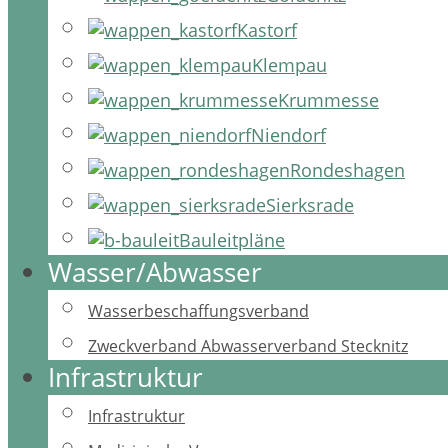
Kastorf
Klempau
Krummesse
Niendorf
Rondeshagen
Sierksrade
Bauleitpläne
Wasser/Abwasser
Wasserbeschaffungsverband
Zweckverband Abwasserverband Stecknitz
Infrastruktur
Infrastruktur