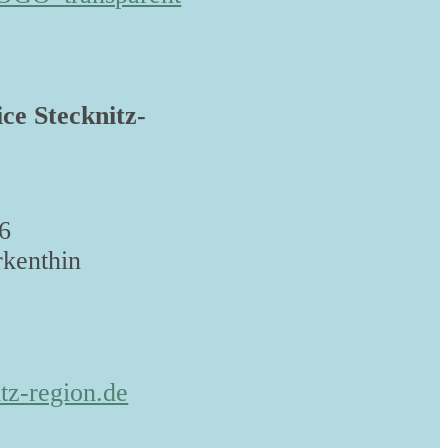
ice Stecknitz-
6
kenthin
tz-region.de