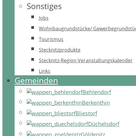
Sonstiges
Jobs
Wohnbaugrundstücke/ Gewerbegrundstü
Tourismus
Stecknitzprodukte
Stecknitz-Region Veranstaltungskalender
Links
Gemeinden
Behlendorf
Berkenthin
Bliestorf
Düchelsdorf
Göldenitz