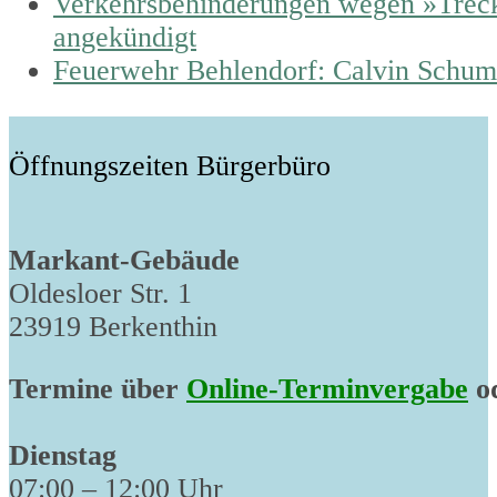
previous
Verkehrsbehinderungen wegen »Treck
post:
angekündigt
next
Feuerwehr Behlendorf: Calvin Schuma
post:
Öffnungszeiten Bürgerbüro
Markant-Gebäude
Oldesloer Str. 1
23919 Berkenthin
Termine über
Online-Terminvergabe
od
Dienstag
07:00 – 12:00 Uhr