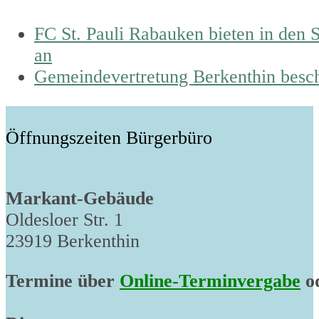
previous
FC St. Pauli Rabauken bieten in den
post:
an
next
Gemeindevertretung Berkenthin besc
post:
Öffnungszeiten Bürgerbüro
Markant-Gebäude
Oldesloer Str. 1
23919 Berkenthin
Termine über
Online-Terminvergabe
od