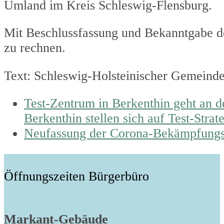
Umland im Kreis Schleswig-Flensburg.
Mit Beschlussfassung und Bekanntgabe 
zu rechnen.
Text: Schleswig-Holsteinischer Gemeind
previous
Test-Zentrum in Berkenthin geht an 
post:
Berkenthin stellen sich auf Test-Strat
next
Neufassung der Corona-Bekämpfungs
post:
Öffnungszeiten Bürgerbüro
Markant-Gebäude