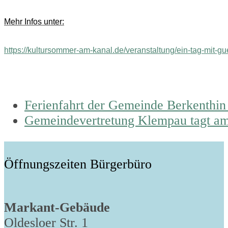
Mehr Infos unter:
https://kultursommer-am-kanal.de/veranstaltung/ein-tag-mit-g
previous
Ferienfahrt der Gemeinde Berkenthin
post:
next
Gemeindevertretung Klempau tagt am
post:
Öffnungszeiten Bürgerbüro
Markant-Gebäude
Oldesloer Str. 1