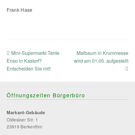
Frank Hase
previous
next
Mini-Supermarkt Tante
Maibaum in Krummesse
post:
post:
Enso in Kastorf?
wird am 01.05. aufgestellt
Entscheiden Sie mit!
Öffnungszeiten Bürgerbüro
Markant-Gebäude
Oldesloer Str. 1
23919 Berkenthin