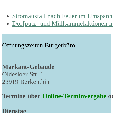
previous
Stromausfall nach Feuer im Umspann
post:
next
Dorfputz- und Müllsammelaktionen i
post:
Öffnungszeiten Bürgerbüro
Markant-Gebäude
Oldesloer Str. 1
23919 Berkenthin
Termine über
Online-Terminvergabe
od
Dienstag