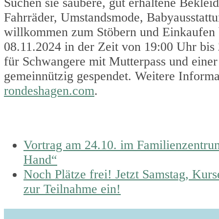
Suchen sie saubere, gut erhaltene Beklei
Fahrräder, Umstandsmode, Babyausstattun
willkommen zum Stöbern und Einkaufen 
08.11.2024 in der Zeit von 19:00 Uhr bi
für Schwangere mit Mutterpass und eine
gemeinnützig gespendet. Weitere Informat
rondeshagen.com
.
previous
Vortrag am 24.10. im Familienzentrum:
post:
Hand“
next
Noch Plätze frei! Jetzt Samstag, Ku
post:
zur Teilnahme ein!