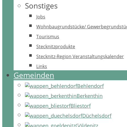
Sonstiges
Jobs
Wohnbaugrundstücke/ Gewerbegrundstü
Tourismus
Stecknitzprodukte
Stecknitz-Region Veranstaltungskalender
Links
Gemeinden
Behlendorf
Berkenthin
Bliestorf
Düchelsdorf
Göldenitz