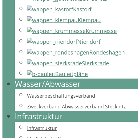
Kastorf
Klempau
Krummesse
Niendorf
Rondeshagen
Sierksrade
Bauleitpläne
Wasser/Abwasser
Wasserbeschaffungsverband
Zweckverband Abwasserverband Stecknitz
Infrastruktur
Infrastruktur