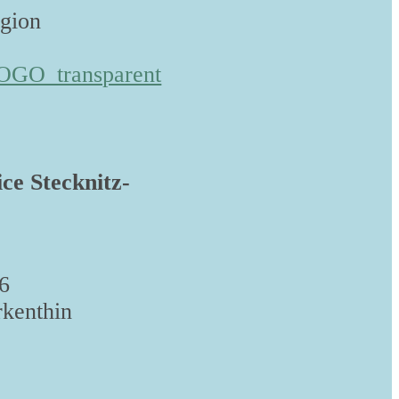
egion
ice Stecknitz-
6
kenthin