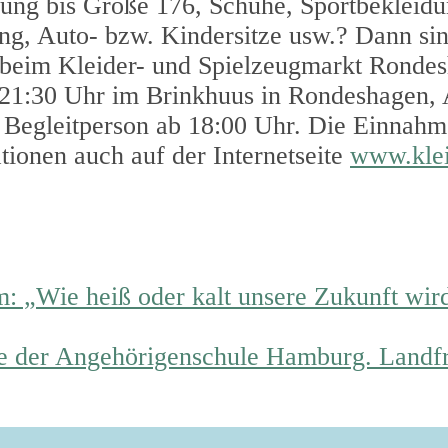
dung bis Größe 176, Schuhe, Sportbekleidu
g, Auto- bzw. Kindersitze usw.? Dann sin
beim Kleider- und Spielzeugmarkt Rondes
s 21:30 Uhr im Brinkhuus in Rondeshagen, 
r Begleitperson ab 18:00 Uhr. Die Einnah
ionen auch auf der Internetseite
www.klei
 „Wie heiß oder kalt unsere Zukunft wird,
rse der Angehörigenschule Hamburg. Landf