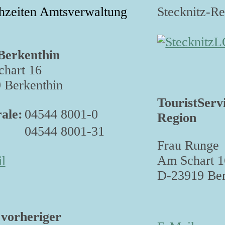
hzeiten Amtsverwaltung
Stecknitz-R
Berkenthin
hart 16
 Berkenthin
TouristServ
ale:
04544 8001-0
Region
04544 8001-31
Frau Runge
Am Schart 1
l
D-23919 Ber
vorheriger