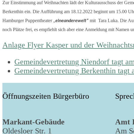
Zur Einstimmung auf Weihnachten lädt der Kulturausschuss der Gem
Berkenthin ein. Die Aufführung am 18.12.2022 beginnt um 15.00 Uhr,
Hamburger Puppentheater „
mit Tara Luka. Die Auff
eineanderewelt“
noch Plätze frei, es empfiehlt sich aber eine Anmeldung mit Namen u
Anlage Flyer Kasper und der Weihnacht
previous
Gemeindevertretung Niendorf tagt am
post:
next
Gemeindevertretung Berkenthin tagt 
post:
Öffnungszeiten Bürgerbüro
Sprec
Markant-Gebäude
Amt 
Oldesloer Str. 1
Am Sc