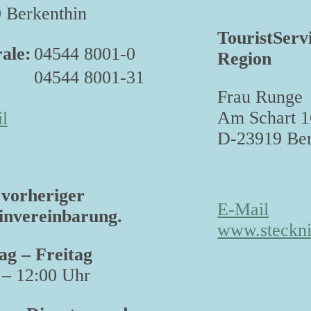
 Berkenthin
TouristServ
ale:
04544 8001-0
Region
04544 8001-31
Frau Runge
Am Schart 1
l
D-23919 Ber
vorheriger
E-Mail
nvereinbarung.
www.steckni
g – Freitag
 – 12:00 Uhr