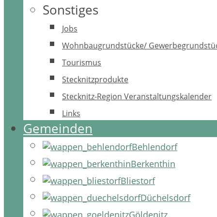
Sonstiges
Jobs
Wohnbaugrundstücke/ Gewerbegrundstü
Tourismus
Stecknitzprodukte
Stecknitz-Region Veranstaltungskalender
Links
Gemeinden
Behlendorf
Berkenthin
Bliestorf
Düchelsdorf
Göldenitz