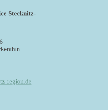
ice Stecknitz-
6
kenthin
tz-region.de