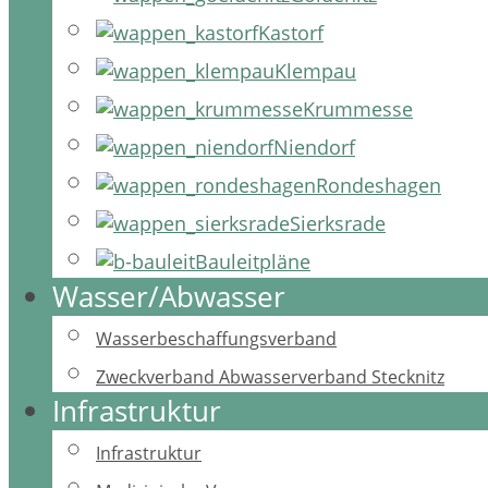
Kastorf
Klempau
Krummesse
Niendorf
Rondeshagen
Sierksrade
Bauleitpläne
Wasser/Abwasser
Wasserbeschaffungsverband
Zweckverband Abwasserverband Stecknitz
Infrastruktur
Infrastruktur