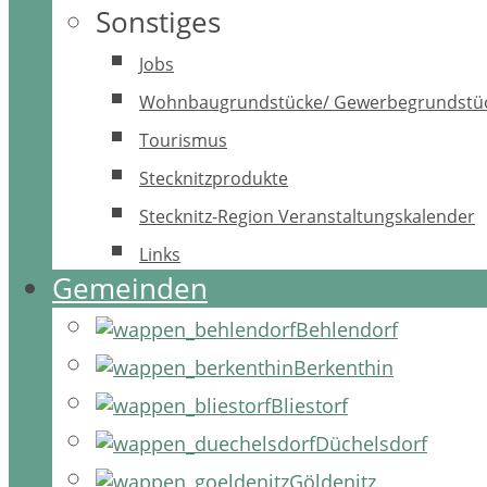
Sonstiges
Jobs
Wohnbaugrundstücke/ Gewerbegrundstü
Tourismus
Stecknitzprodukte
Stecknitz-Region Veranstaltungskalender
Links
Gemeinden
Behlendorf
Berkenthin
Bliestorf
Düchelsdorf
Göldenitz