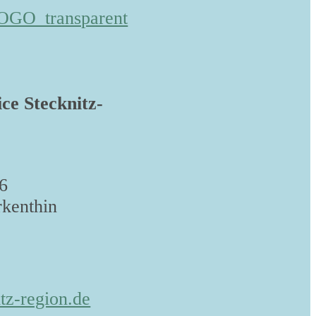
ice Stecknitz-
6
kenthin
tz-region.de