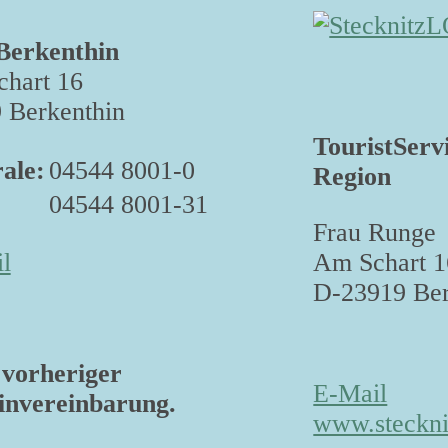
Berkenthin
hart 16
 Berkenthin
TouristServ
ale:
04544 8001-0
Region
04544 8001-31
Frau Runge
Am Schart 1
l
D-23919 Ber
vorheriger
E-Mail
nvereinbarung.
www.steckni