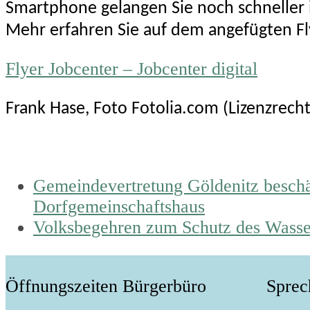
Smartphone gelangen Sie noch schneller i
Mehr erfahren Sie auf dem angefügten Fl
Flyer Jobcenter – Jobcenter digital
Frank Hase, Foto Fotolia.com (Lizenzrec
previous
Gemeindevertretung Göldenitz beschä
post:
Dorfgemeinschaftshaus
next
Volksbegehren zum Schutz des Wasse
post:
Öffnungszeiten Bürgerbüro
Sprec