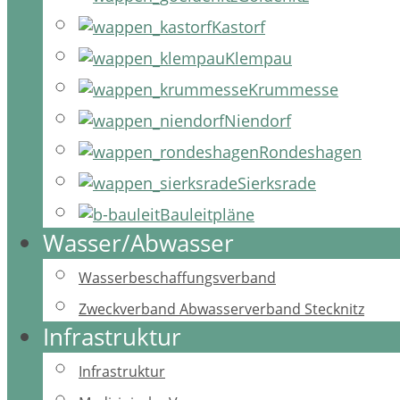
Kastorf
Klempau
Krummesse
Niendorf
Rondeshagen
Sierksrade
Bauleitpläne
Wasser/Abwasser
Wasserbeschaffungsverband
Zweckverband Abwasserverband Stecknitz
Infrastruktur
Infrastruktur