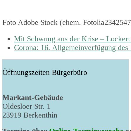
Foto Adobe Stock (ehem. Fotolia234254
previous
Mit Schwung aus der Krise – Locke
post:
next
Corona: 16. Allgemeinverfügung des 
post:
Öffnungszeiten Bürgerbüro
Markant-Gebäude
Oldesloer Str. 1
23919 Berkenthin