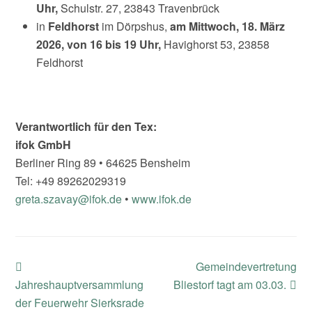
Uhr,
Schulstr. 27, 23843 Travenbrück
in
Feldhorst
im Dörpshus,
am Mittwoch, 18. März
2026, von 16 bis 19 Uhr,
Havighorst 53, 23858
Feldhorst
Verantwortlich für den Tex:
ifok GmbH
Berliner Ring 89 • 64625 Bensheim
Tel: +49 89262029319
greta.szavay@ifok.de
•
www.ifok.de
previous
next
Gemeindevertretung
post:
post:
Jahreshauptversammlung
Bliestorf tagt am 03.03.
der Feuerwehr Sierksrade