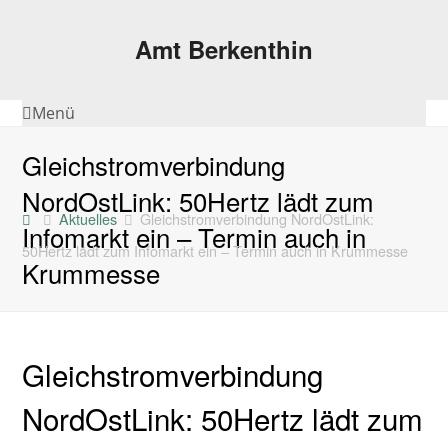
Amt Berkenthin
Menü
Gleichstromverbindung
NordOstLink: 50Hertz lädt zum
Aktuelles
Gleichstromverbindung NordOstLink:
Infomarkt ein – Termin auch in
50Hertz lädt zum Infomarkt ein – Termin auch in Krummesse
Krummesse
Gleichstromverbindung
NordOstLink: 50Hertz lädt zum