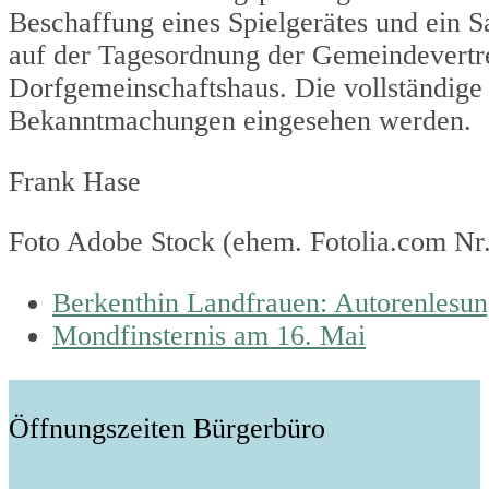
Beschaffung eines Spielgerätes und ein 
auf der Tagesordnung der Gemeindevertre
Dorfgemeinschaftshaus. Die vollständig
Bekanntmachungen eingesehen werden.
Frank Hase
Foto Adobe Stock (ehem. Fotolia.com Nr
previous
Berkenthin Landfrauen: Autorenlesu
post:
next
Mondfinsternis am 16. Mai
post:
Öffnungszeiten Bürgerbüro