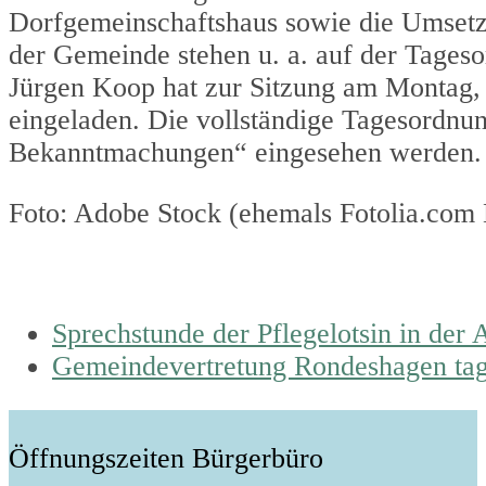
Dorfgemeinschaftshaus sowie die Umset
der Gemeinde stehen u. a. auf der Tages
Jürgen Koop hat zur Sitzung am Montag, 
eingeladen. Die vollständige Tagesordnu
Bekanntmachungen“ eingesehen werden.
Foto: Adobe Stock (ehemals Fotolia.com
previous
Sprechstunde der Pflegelotsin in der
post:
next
Gemeindevertretung Rondeshagen tag
post:
Öffnungszeiten Bürgerbüro