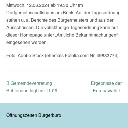
Mittwoch, 12.06.2024 ab 19.30 Uhr im
Dorfgemeinschaftshaus am Brink. Auf der Tagesordnung
stehen u. a. Berichte des Bürgermeisters und aus den
Ausschüssen. Die vollständige Tagesordnung kann auf
dieser Homepage unter „Amtliche Bekanntmachungen“
eingesehen werden.
Foto: Adobe Stock (ehemals Fotolia.com Nr. 49833774)
previous
next
Gemeindevertretung
Ergebnisse der
post:
post:
Behlendorf tagt am 11.06.
Europawahl
Öffnungszeiten Bürgerbüro