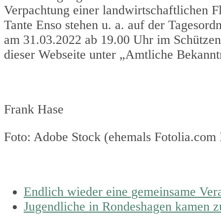
Verpachtung einer landwirtschaftlichen F
Tante Enso stehen u. a. auf der Tagesord
am 31.03.2022 ab 19.00 Uhr im Schützenh
dieser Webseite unter „Amtliche Bekann
Frank Hase
Foto: Adobe Stock (ehemals Fotolia.com
previous
Endlich wieder eine gemeinsame Vera
post:
next
Jugendliche in Rondeshagen kamen z
post: