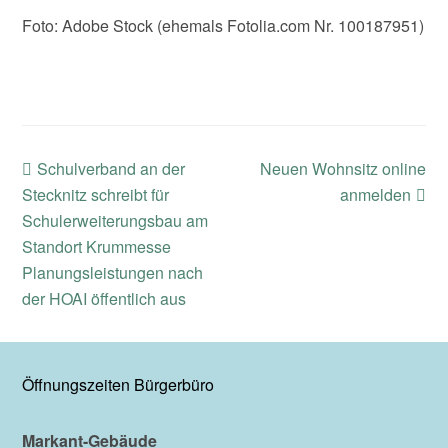
Foto: Adobe Stock (ehemals Fotolia.com Nr. 100187951)
previous
next
Schulverband an der
Neuen Wohnsitz online
post:
post:
Stecknitz schreibt für
anmelden
Schulerweiterungsbau am
Standort Krummesse
Planungsleistungen nach
der HOAI öffentlich aus
Öffnungszeiten Bürgerbüro
Markant-Gebäude