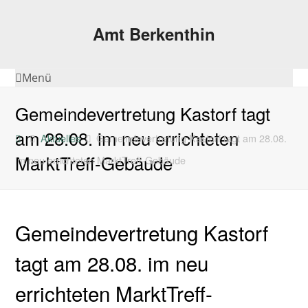
Amt Berkenthin
Menü
Gemeindevertretung Kastorf tagt
am 28.08. im neu errichteten
Aktuelles
Gemeindevertretung Kastorf tagt am 28.08.
MarktTreff-Gebäude
im neu errichteten MarktTreff-Gebäude
Gemeindevertretung Kastorf
tagt am 28.08. im neu
errichteten MarktTreff-