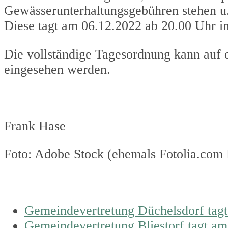
Gewässerunterhaltungsgebühren stehen u.
Diese tagt am 06.12.2022 ab 20.00 Uhr i
Die vollständige Tagesordnung kann au
eingesehen werden.
Frank Hase
Foto: Adobe Stock (ehemals Fotolia.com
previous
Gemeindevertretung Düchelsdorf tagt
post:
next
Gemeindevertretung Bliestorf tagt am