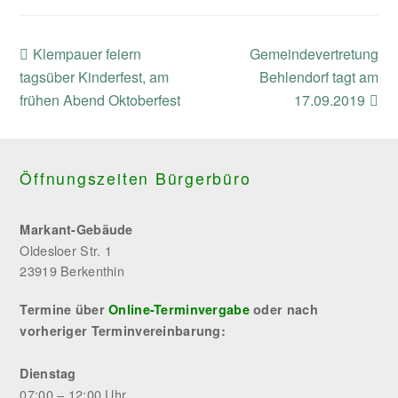
previous
next
Klempauer feiern
Gemeindevertretung
post:
post:
tagsüber Kinderfest, am
Behlendorf tagt am
frühen Abend Oktoberfest
17.09.2019
Öffnungszeiten Bürgerbüro
Markant-Gebäude
Oldesloer Str. 1
23919 Berkenthin
Termine über
Online-Terminvergabe
oder nach
vorheriger Terminvereinbarung:
Dienstag
07:00 – 12:00 Uhr