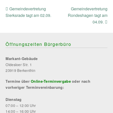
previous
next
Gemeindevertretung
Gemeindevertretung
post:
post:
Sierksrade tagt am 02.09.
Rondeshagen tagt am
04.09.
Öffnungszeiten Bürgerbüro
Markant-Gebäude
Oldesloer Str. 1
23919 Berkenthin
Termine über
Online-Terminvergabe
oder nach
vorheriger Terminvereinbarung:
Dienstag
07:00 – 12:00 Uhr
14:00 – 16:00 Uhr