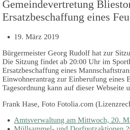
Gemeindevertretung Bliestor
Ersatzbeschaffung eines Fe
19. März 2019
Bürgermeister Georg Rudolf hat zur Sitz
Die Sitzung findet ab 20:00 Uhr im Sport
Ersatzbeschaffung eines Mannschaftstran
Einwohnerantrag zur Einberufung eines B
Tagesordnung kann auf dieser Webseite 
Frank Hase, Foto Fotolia.com (Lizenzrec
previous
Amtsverwaltung am Mittwoch, 20. Mä
post:
next
Müllsammel- und Dorfputzaktionen 2